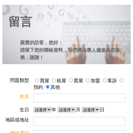
留言
親愛的訪客，您好：
請留下您的聯絡資料，我們將由專人儘速為您服
務，謝謝！
問題類型
買屋
租屋
賣屋
加盟
客訴
預約
其他
姓名
生日
年
月
日
地區或地址